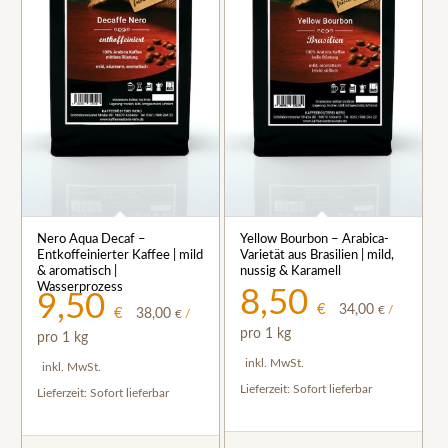
Nero Aqua Decaf –
Yellow Bourbon – Arabica-
Entkoffeinierter Kaffee | mild
Varietät aus Brasilien | mild,
& aromatisch |
nussig & Karamell
Wasserprozess
8,50
9,50
€
34,00
€
/
€
38,00
€
/
pro 1 kg
pro 1 kg
inkl. MwSt.
inkl. MwSt.
Lieferzeit:
Sofort lieferbar
Lieferzeit:
Sofort lieferbar