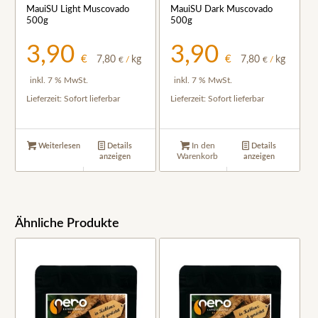
MauiSU Light Muscovado
MauiSU Dark Muscovado
500g
500g
3,90
3,90
€
€
7,80
kg
7,80
kg
€
/
€
/
inkl. 7 % MwSt.
inkl. 7 % MwSt.
Lieferzeit:
Sofort lieferbar
Lieferzeit:
Sofort lieferbar
In den
Weiterlesen
Details
Details
Warenkorb
anzeigen
anzeigen
Ähnliche Produkte