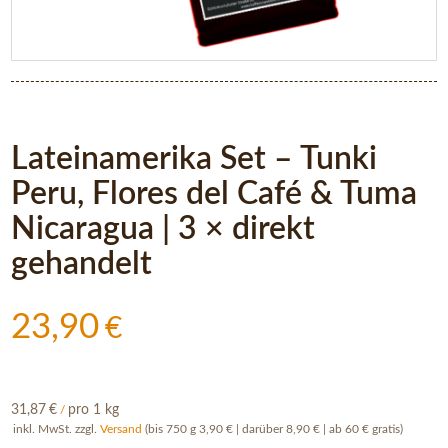
Lateinamerika Set – Tunki
Peru, Flores del Café & Tuma
Nicaragua | 3 × direkt
gehandelt
23,90
€
31,87
€
pro 1 kg
/
inkl. MwSt.
zzgl.
Versand
(bis 750 g 3,90 € | darüber 8,90 € | ab 60 € gratis)