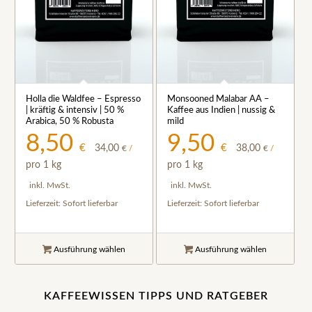
5.00
Holla die Waldfee – Espresso
Monsooned Malabar AA –
| kräftig & intensiv | 50 %
Kaffee aus Indien | nussig &
Arabica, 50 % Robusta
mild
8,50
9,50
€
€
34,00
38,00
€
/
€
/
pro 1 kg
pro 1 kg
inkl. MwSt.
inkl. MwSt.
Lieferzeit:
Sofort lieferbar
Lieferzeit:
Sofort lieferbar
Ausführung wählen
Ausführung wählen
KAFFEEWISSEN TIPPS UND RATGEBER