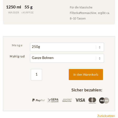
1250 ml
55 g
Für die klassische
+
WASSER
KAFFEE
Filterkaffeemaschine, ergibt ca.
8–10 Tassen
Menge
Mahlgrad
In den Warenkorb
Sicher bezahlen:
Zurücksetzen