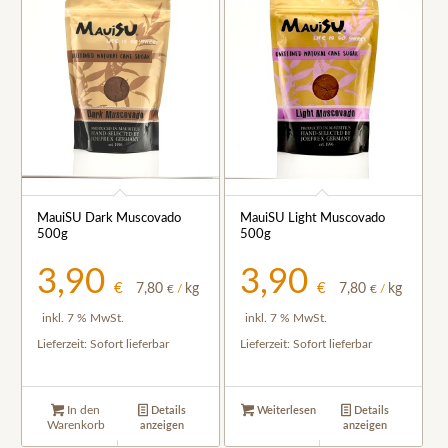
MauiSU Dark Muscovado
MauiSU Light Muscovado
500g
500g
3,90
3,90
€
€
7,80
kg
7,80
kg
€
/
€
/
inkl. 7 % MwSt.
inkl. 7 % MwSt.
Lieferzeit:
Sofort lieferbar
Lieferzeit:
Sofort lieferbar
In den
Details
Weiterlesen
Details
Warenkorb
anzeigen
anzeigen