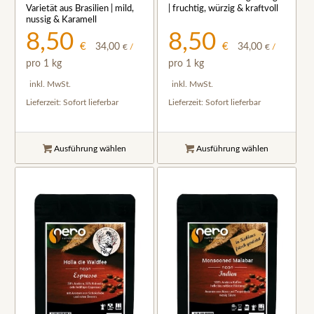
Varietät aus Brasilien | mild,
| fruchtig, würzig & kraftvoll
nussig & Karamell
8,50
8,50
€
€
34,00
34,00
€
/
€
/
pro 1 kg
pro 1 kg
inkl. MwSt.
inkl. MwSt.
Lieferzeit:
Sofort lieferbar
Lieferzeit:
Sofort lieferbar
Ausführung wählen
Ausführung wählen