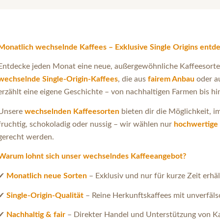
Monatlich wechselnde Kaffees – Exklusive Single Origins entd
Entdecke jeden Monat eine neue, außergewöhnliche Kaffeesorte
wechselnde Single-Origin-Kaffees
, die aus
fairem Anbau
oder a
erzählt eine eigene Geschichte – von nachhaltigen Farmen bis hin
Unsere
wechselnden Kaffeesorten
bieten dir die Möglichkeit, 
fruchtig, schokoladig oder nussig – wir wählen nur
hochwertige 
gerecht werden.
Warum lohnt sich unser wechselndes Kaffeeangebot?
✔
Monatlich neue Sorten
– Exklusiv und nur für kurze Zeit erhäl
✔
Single-Origin-Qualität
– Reine Herkunftskaffees mit unverfä
✔
Nachhaltig & fair
– Direkter Handel und Unterstützung von K