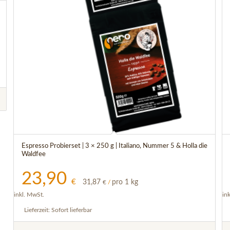
5.00
Espresso Probierset | 3 × 250 g | Italiano, Nummer 5 & Holla die
Waldfee
23,90
€
31,87
pro 1 kg
€
/
inkl. MwSt.
in
Lieferzeit:
Sofort lieferbar