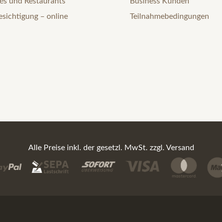
és und Restaurants
Business Kunden
esichtigung – online
Teilnahmebedingungen
Alle Preise inkl. der gesetzl. MwSt. zzgl. Versand