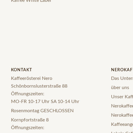
Kaffee White Label
KONTAKT
NEROKAF
Kaffeerösterei Nero
Das Unte
Schönbornslusterstraße 88
über uns
Öffnungszeiten:
Unser Kaff
MO-FR 10-17 Uhr SA 10-14 Uhr
Nerokaffee
Rosenmontag GESCHLOSSEN
Nerokaffe
Kornpfortstraße 8
Kaffeeange
Öffnungszeiten: