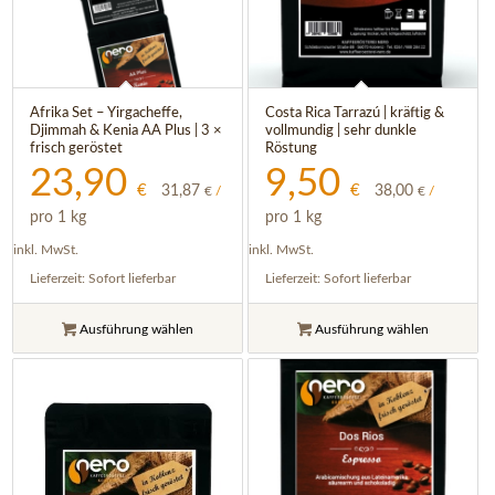
Afrika Set – Yirgacheffe,
Costa Rica Tarrazú | kräftig &
Djimmah & Kenia AA Plus | 3 ×
vollmundig | sehr dunkle
frisch geröstet
Röstung
23,90
9,50
€
€
31,87
38,00
€
/
€
/
pro 1 kg
pro 1 kg
inkl. MwSt.
inkl. MwSt.
Lieferzeit:
Sofort lieferbar
Lieferzeit:
Sofort lieferbar
Ausführung wählen
Ausführung wählen