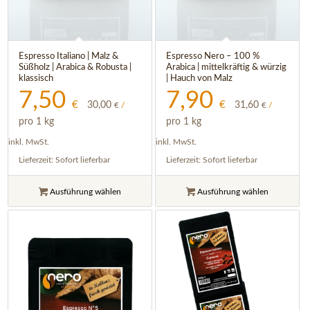
Espresso Italiano | Malz &
Espresso Nero – 100 %
4.50
Süßholz | Arabica & Robusta |
Arabica | mittelkräftig & würzig
klassisch
| Hauch von Malz
7,50
7,90
€
€
30,00
31,60
€
/
€
/
pro 1 kg
pro 1 kg
inkl. MwSt.
inkl. MwSt.
Lieferzeit:
Sofort lieferbar
Lieferzeit:
Sofort lieferbar
Ausführung wählen
Ausführung wählen