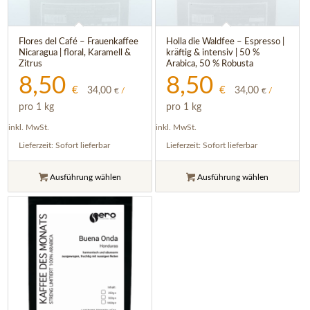
5.00
Flores del Café – Frauenkaffee
Holla die Waldfee – Espresso |
Nicaragua | floral, Karamell &
kräftig & intensiv | 50 %
Zitrus
Arabica, 50 % Robusta
8,50
8,50
€
€
34,00
34,00
€
/
€
/
pro 1 kg
pro 1 kg
inkl. MwSt.
inkl. MwSt.
Lieferzeit:
Sofort lieferbar
Lieferzeit:
Sofort lieferbar
Ausführung wählen
Ausführung wählen