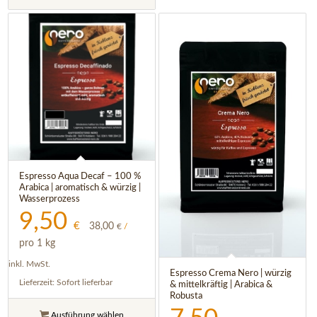
Espresso Aqua Decaf – 100 %
Arabica | aromatisch & würzig |
Wasserprozess
9,50
€
38,00
€
/
pro 1 kg
5.00
inkl. MwSt.
Espresso Crema Nero | würzig
Lieferzeit:
Sofort lieferbar
& mittelkräftig | Arabica &
Robusta
Ausführung wählen