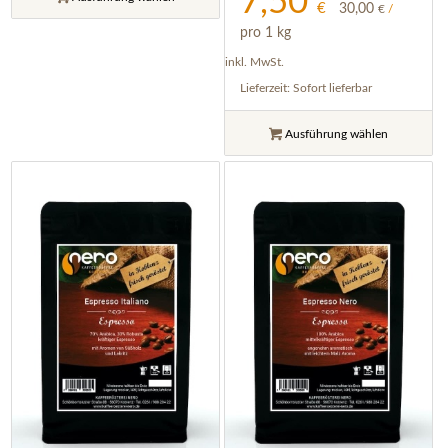
7,50
€
30,00
€
/
pro 1 kg
inkl. MwSt.
Lieferzeit:
Sofort lieferbar
Ausführung wählen