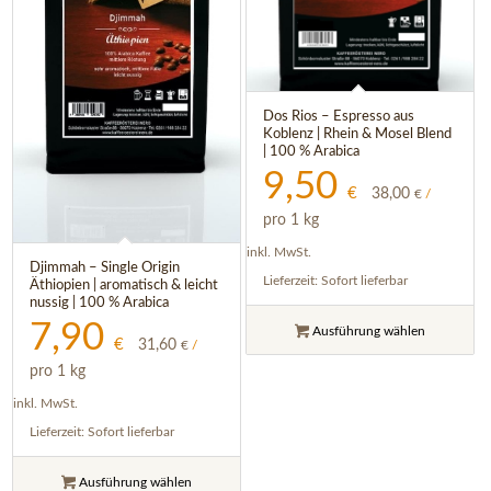
Dos Rios – Espresso aus
Koblenz | Rhein & Mosel Blend
| 100 % Arabica
9,50
€
38,00
€
/
pro 1 kg
inkl. MwSt.
Djimmah – Single Origin
Lieferzeit:
Sofort lieferbar
Äthiopien | aromatisch & leicht
nussig | 100 % Arabica
7,90
Ausführung wählen
€
31,60
€
/
pro 1 kg
inkl. MwSt.
Lieferzeit:
Sofort lieferbar
Ausführung wählen