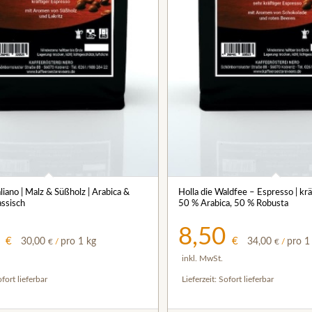
5.00
liano | Malz & Süßholz | Arabica &
Holla die Waldfee – Espresso | kräf
4.50
assisch
50 % Arabica, 50 % Robusta
0
8,50
€
€
30,00
pro 1 kg
34,00
pro 1
€
/
€
/
inkl. MwSt.
fort lieferbar
Lieferzeit:
Sofort lieferbar