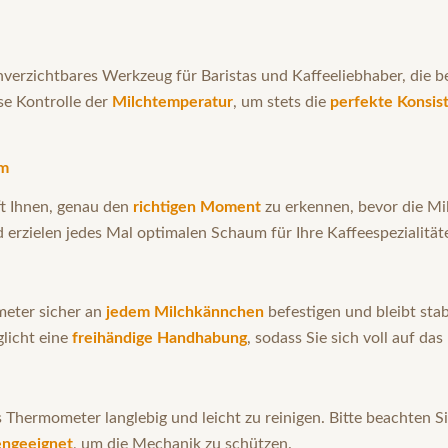
unverzichtbares Werkzeug für Baristas und Kaffeeliebhaber, die
se Kontrolle der
Milchtemperatur
, um stets die
perfekte Konsis
um
ft Ihnen, genau den
richtigen Moment
zu erkennen, bevor die Mil
d erzielen jedes Mal optimalen Schaum für Ihre Kaffeespezialität
meter sicher an
jedem Milchkännchen
befestigen und bleibt stab
licht eine
freihändige Handhabung
, sodass Sie sich voll auf d
as Thermometer langlebig und leicht zu reinigen. Bitte beachten S
engeeignet
, um die Mechanik zu schützen.