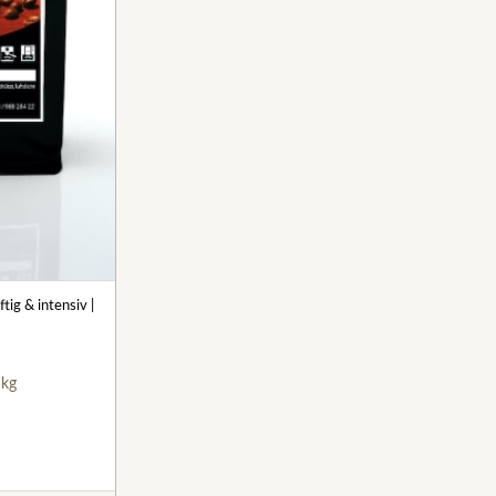
tig & intensiv |
 kg