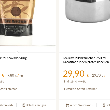
k Muscovado 500g
JoeFrex Milchkännchen 750 ml –
Kapazität für den professionellen 
0
29,90
€
€
7,80
kg
29,90
€
/
€
/
wSt.
inkl. 19 % MwSt.
fort lieferbar
Lieferzeit:
Sofort lieferbar
Warenkorb
In den Warenkorb
Details anzeigen
Det