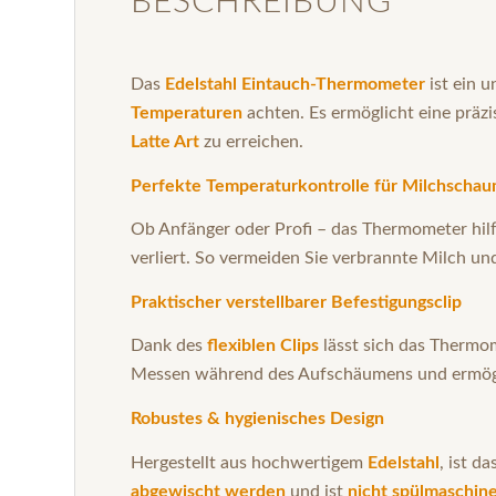
BESCHREIBUNG
Das
Edelstahl Eintauch-Thermometer
ist ein 
Temperaturen
achten. Es ermöglicht eine präzi
Latte Art
zu erreichen.
Perfekte Temperaturkontrolle für Milchscha
Ob Anfänger oder Profi – das Thermometer hil
verliert. So vermeiden Sie verbrannte Milch un
Praktischer verstellbarer Befestigungsclip
Dank des
flexiblen Clips
lässt sich das Thermo
Messen während des Aufschäumens und ermög
Robustes & hygienisches Design
Hergestellt aus hochwertigem
Edelstahl
, ist d
abgewischt werden
und ist
nicht spülmaschin