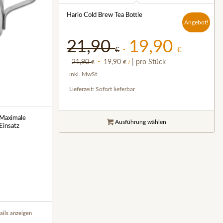
Hario Cold Brew Tea Bottle
Angebot!
21,90
19,90
Ursprünglicher
Aktueller
€
€
Preis
Preis
21,90
Ursprünglicher
19,90
Aktueller
| pro Stück
€
€
/
war:
ist:
Preis
Preis
inkl. MwSt.
21,90 €
19,90 €.
war:
ist:
Lieferzeit:
Sofort lieferbar
21,90 €
19,90 €.
 Maximale
Ausführung wählen
Einsatz
ails anzeigen