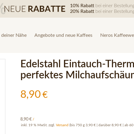
10% Rabatt
bei einer Bestellu
20% Rabatt
bei einer Bestellu
 deiner Nähe
Angebote und neue Kaffees
Neros Kaffeewe
Edelstahl Eintauch-Therm
perfektes Milchaufschä
8,90
€
8,90
€
/
inkl. 19 % MwSt.
zzgl.
Versand
(bis 750 g 3,90 € | darüber 8,90 € | ab 60 