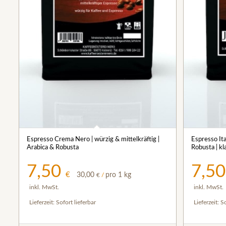
5.00
Espresso Crema Nero | würzig & mittelkräftig |
Espresso Ita
Arabica & Robusta
Robusta | kl
7,50
7,5
€
30,00
pro 1 kg
€
/
inkl. MwSt.
inkl. MwSt.
Lieferzeit:
Sofort lieferbar
Lieferzeit:
So