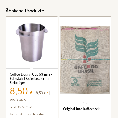
Ähnliche Produkte
Coffee Dosing Cup 53 mm –
Edelstahl Dosierbecher für
Siebträger
8,50
€
8,50
|
€
/
pro Stück
inkl. 19 % MwSt.
Original Jute Kaffeesack
Lieferzeit:
Sofort lieferbar