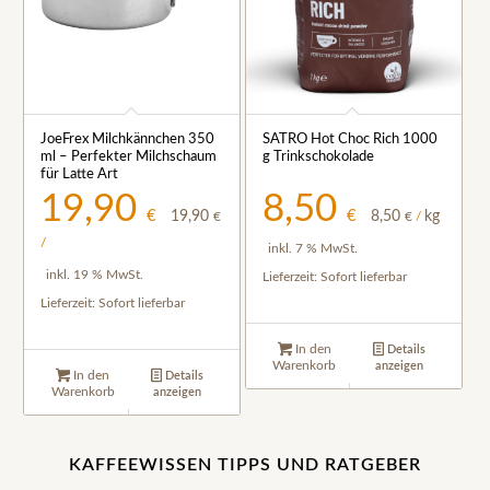
JoeFrex Milchkännchen 350
SATRO Hot Choc Rich 1000
ml – Perfekter Milchschaum
g Trinkschokolade
für Latte Art
19,90
8,50
€
€
19,90
8,50
kg
€
€
/
/
inkl. 7 % MwSt.
inkl. 19 % MwSt.
Lieferzeit:
Sofort lieferbar
Lieferzeit:
Sofort lieferbar
In den
Details
Warenkorb
anzeigen
In den
Details
Warenkorb
anzeigen
KAFFEEWISSEN TIPPS UND RATGEBER