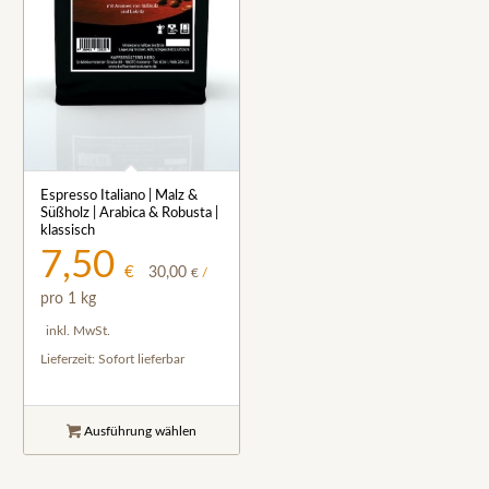
Espresso Italiano | Malz &
4.50
Süßholz | Arabica & Robusta |
klassisch
7,50
€
30,00
€
/
pro 1 kg
inkl. MwSt.
Lieferzeit:
Sofort lieferbar
Ausführung wählen