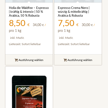
5.00
5.00
Holla die Waldfee – Espresso
Espresso Crema Nero |
| kräftig & intensiv | 50 %
würzig & mittelkräftig |
Arabica, 50 % Robusta
Arabica & Robusta
8,50
7,50
€
€
34,00
30,00
€
/
€
/
pro 1 kg
pro 1 kg
inkl. MwSt.
inkl. MwSt.
Lieferzeit:
Sofort lieferbar
Lieferzeit:
Sofort lieferbar
Ausführung wählen
Ausführung wählen