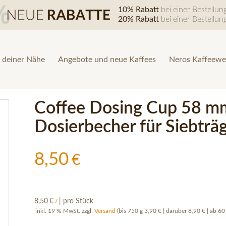
10% Rabatt
bei einer Bestellu
20% Rabatt
bei einer Bestellu
 deiner Nähe
Angebote und neue Kaffees
Neros Kaffeewe
Coffee Dosing Cup 58 mm
Dosierbecher für Siebträ
8,50
€
8,50
€
| pro Stück
/
inkl. 19 % MwSt.
zzgl.
Versand
(bis 750 g 3,90 € | darüber 8,90 € | ab 60 