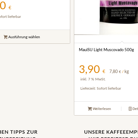
00
€
fort lieferbar
Ausführung wählen
MauiSU Light Muscovado 500g
3,90
€
7,80
kg
€
/
inkl. 7 % MwSt.
Lieferzeit:
Sofort lieferbar
Weiterlesen
Det
BEN TIPPS ZUR
UNSERE KAFFEEEM