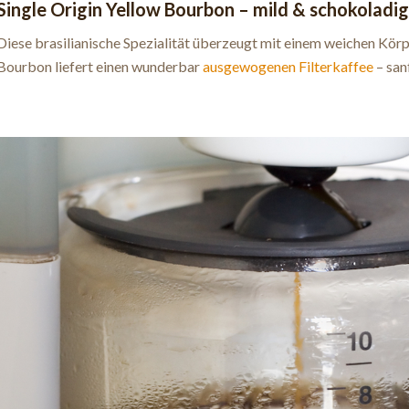
Single Origin Yellow Bourbon
–
mild
&
schokoladig
Diese brasilianische Spezialität überzeugt mit einem weichen Kör
Bourbon liefert einen wunderbar
ausgewogenen
Filterkaffee
– san