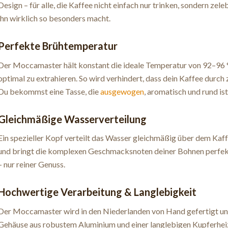
Design – für alle, die Kaffee nicht einfach nur trinken, sondern zel
ihn wirklich so besonders macht.
Perfekte Brühtemperatur
Der Moccamaster hält konstant die ideale Temperatur von 92–96 °
optimal zu extrahieren. So wird verhindert, dass dein Kaffee durch
Du bekommst eine Tasse, die
ausgewogen
, aromatisch und rund ist
Gleichmäßige Wasserverteilung
Ein spezieller Kopf verteilt das Wasser gleichmäßig über dem Kaff
und bringt die komplexen Geschmacksnoten deiner Bohnen perfekt 
– nur reiner Genuss.
Hochwertige Verarbeitung & Langlebigkeit
Der Moccamaster wird in den Niederlanden von Hand gefertigt und 
Gehäuse aus robustem Aluminium und einer langlebigen Kupferheizun