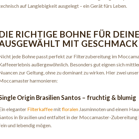
technisch auf Langlebigkeit ausgelegt – ein Gerät fürs Leben.
DIE RICHTIGE BOHNE FÜR DEI
AUSGEWÄHLT MIT GESCHMACK
Nicht jede Bohne passt perfekt zur Filterzubereitung im Moccamast
Kaffeeerlebnis außergewöhnlich. Besonders gut eignen sich mittl
Nuancen zur Geltung, ohne zu dominant zu wirken. Hier zwei unser
Moccamaster harmonieren:
Single Origin Brasilien Santos
–
fruchtig
& blumig
Ein eleganter
Filterkaffee
mit
floralen
Jasminnoten und einem Hauc
Santos in Brasilien und entfaltet in der Moccamaster-Zubereitung ihr
fein und lebendig mögen.