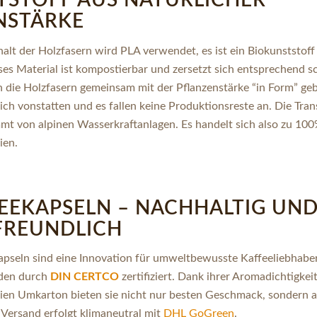
TSTOFF AUS NATÜRLICHER
NSTÄRKE
t der Holzfasern wird PLA verwendet, es ist ein Biokunststoff 
ses Material ist kompostierbar und zersetzt sich entsprechend s
 die Holzfasern gemeinsam mit der Pflanzenstärke “in Form” geb
ch vonstatten und es fallen keine Produktionsreste an. Die Tra
mt von alpinen Wasserkraftanlagen. Es handelt sich also zu 1
ien.
FEEKAPSELN – NACHHALTIG UN
REUNDLICH
apseln sind eine Innovation für umweltbewusste Kaffeeliebhaber
den durch
DIN CERTCO
zertifiziert. Dank ihrer Aromadichtigkei
ien Umkarton bieten sie nicht nur besten Geschmack, sondern 
Versand erfolgt klimaneutral mit
DHL GoGreen
.