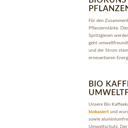
BIOKUNS
PFLANZE
Für den Zusammenhal
Pflanzenstärke. Die
Spritzgiesen werden
geht umweltfreundli
und der Strom stam
erneuerbaren Energ
BIO KAF
UMWELTF
Unsere Bio Kaffeek
biobasiert
und wur
sowie aluminiumfre
Umweltschutz. Der 