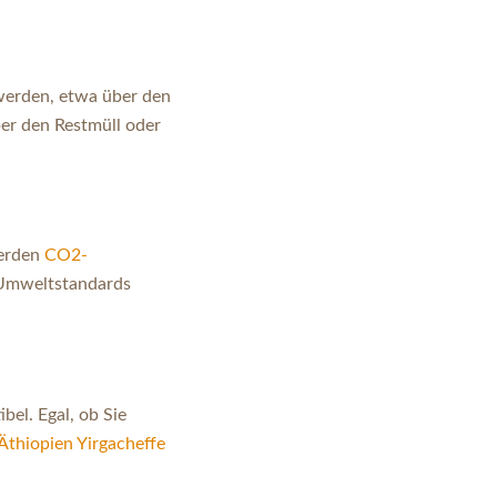
werden, etwa über den
ber den Restmüll oder
werden
CO2-
r Umweltstandards
bel. Egal, ob Sie
Äthiopien Yirgacheffe