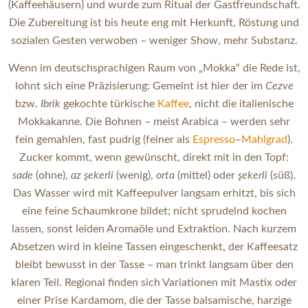
(Kaffeehäusern) und wurde zum Ritual der Gastfreundschaft.
Die Zubereitung ist bis heute eng mit Herkunft, Röstung und
sozialen Gesten verwoben – weniger Show, mehr Substanz.
Wenn im deutschsprachigen Raum von „Mokka“ die Rede ist,
lohnt sich eine Präzisierung: Gemeint ist hier der im
Cezve
bzw.
Ibrik
gekochte türkische
Kaffee
, nicht die italienische
Mokkakanne. Die Bohnen – meist Arabica – werden sehr
fein gemahlen, fast pudrig (feiner als
Espresso
–
Mahlgrad
).
Zucker kommt, wenn gewünscht, direkt mit in den Topf:
sade
(ohne),
az şekerli
(wenig),
orta
(mittel) oder
şekerli
(süß).
Das Wasser wird mit Kaffeepulver langsam erhitzt, bis sich
eine feine Schaumkrone bildet; nicht sprudelnd kochen
lassen, sonst leiden Aromaöle und Extraktion. Nach kurzem
Absetzen wird in kleine Tassen eingeschenkt, der Kaffeesatz
bleibt bewusst in der Tasse – man trinkt langsam über den
klaren Teil. Regional finden sich Variationen mit Mastix oder
einer Prise Kardamom, die der Tasse balsamische, harzige