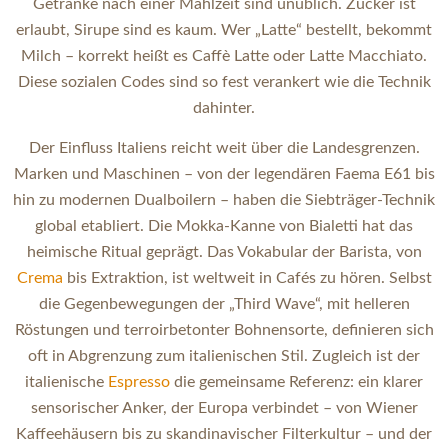
Getränke nach einer Mahlzeit sind unüblich. Zucker ist
erlaubt, Sirupe sind es kaum. Wer „Latte“ bestellt, bekommt
Milch – korrekt heißt es Caffè Latte oder Latte Macchiato.
Diese sozialen Codes sind so fest verankert wie die Technik
dahinter.
Der Einfluss Italiens reicht weit über die Landesgrenzen.
Marken und Maschinen – von der legendären Faema E61 bis
hin zu modernen Dualboilern – haben die Siebträger-Technik
global etabliert. Die Mokka-Kanne von Bialetti hat das
heimische Ritual geprägt. Das Vokabular der Barista, von
Crema
bis Extraktion, ist weltweit in Cafés zu hören. Selbst
die Gegenbewegungen der „Third Wave“, mit helleren
Röstungen und terroirbetonter Bohnensorte, definieren sich
oft in Abgrenzung zum italienischen Stil. Zugleich ist der
italienische
Espresso
die gemeinsame Referenz: ein klarer
sensorischer Anker, der Europa verbindet – von Wiener
Kaffeehäusern bis zu skandinavischer Filterkultur – und der