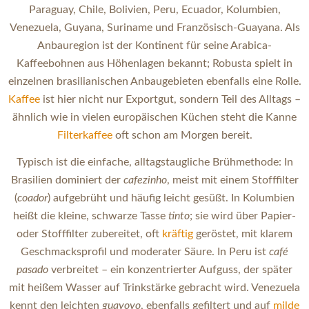
Paraguay, Chile, Bolivien, Peru, Ecuador, Kolumbien,
Venezuela, Guyana, Suriname und Französisch-Guayana. Als
Anbauregion ist der Kontinent für seine Arabica-
Kaffeebohnen aus Höhenlagen bekannt; Robusta spielt in
einzelnen brasilianischen Anbaugebieten ebenfalls eine Rolle.
Kaffee
ist hier nicht nur Exportgut, sondern Teil des Alltags –
ähnlich wie in vielen europäischen Küchen steht die Kanne
Filterkaffee
oft schon am Morgen bereit.
Typisch ist die einfache, alltagstaugliche Brühmethode: In
Brasilien dominiert der
cafezinho
, meist mit einem Stofffilter
(
coador
) aufgebrüht und häufig leicht gesüßt. In Kolumbien
heißt die kleine, schwarze Tasse
tinto
; sie wird über Papier-
oder Stofffilter zubereitet, oft
kräftig
geröstet, mit klarem
Geschmacksprofil und moderater Säure. In Peru ist
café
pasado
verbreitet – ein konzentrierter Aufguss, der später
mit heißem Wasser auf Trinkstärke gebracht wird. Venezuela
kennt den leichten
guayoyo
, ebenfalls gefiltert und auf
milde