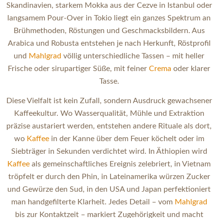
Skandinavien, starkem Mokka aus der Cezve in Istanbul oder
langsamem Pour-Over in Tokio liegt ein ganzes Spektrum an
Brühmethoden, Röstungen und Geschmacksbildern. Aus
Arabica und Robusta entstehen je nach Herkunft, Röstprofil
und
Mahlgrad
völlig unterschiedliche Tassen – mit heller
Frische oder sirupartiger Süße, mit feiner
Crema
oder klarer
Tasse.
Diese Vielfalt ist kein Zufall, sondern Ausdruck gewachsener
Kaffeekultur. Wo Wasserqualität, Mühle und Extraktion
präzise austariert werden, entstehen andere Rituale als dort,
wo
Kaffee
in der Kanne über dem Feuer köchelt oder im
Siebträger in Sekunden verdichtet wird. In Äthiopien wird
Kaffee
als gemeinschaftliches Ereignis zelebriert, in Vietnam
tröpfelt er durch den Phin, in Lateinamerika würzen Zucker
und Gewürze den Sud, in den USA und Japan perfektioniert
man handgefilterte Klarheit. Jedes Detail – vom
Mahlgrad
bis zur Kontaktzeit – markiert Zugehörigkeit und macht