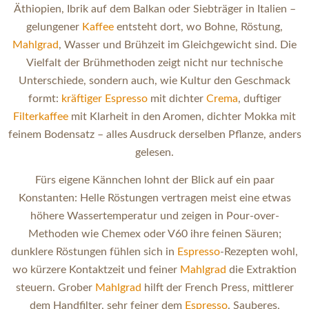
Äthiopien, Ibrik auf dem Balkan oder Siebträger in Italien –
gelungener
Kaffee
entsteht dort, wo Bohne, Röstung,
Mahlgrad
, Wasser und Brühzeit im Gleichgewicht sind. Die
Vielfalt der Brühmethoden zeigt nicht nur technische
Unterschiede, sondern auch, wie Kultur den Geschmack
formt:
kräftiger
Espresso
mit dichter
Crema
, duftiger
Filterkaffee
mit Klarheit in den Aromen, dichter Mokka mit
feinem Bodensatz – alles Ausdruck derselben Pflanze, anders
gelesen.
Fürs eigene Kännchen lohnt der Blick auf ein paar
Konstanten: Helle Röstungen vertragen meist eine etwas
höhere Wassertemperatur und zeigen in Pour-over-
Methoden wie Chemex oder V60 ihre feinen Säuren;
dunklere Röstungen fühlen sich in
Espresso
-Rezepten wohl,
wo kürzere Kontaktzeit und feiner
Mahlgrad
die Extraktion
steuern. Grober
Mahlgrad
hilft der French Press, mittlerer
dem Handfilter, sehr feiner dem
Espresso
. Sauberes,