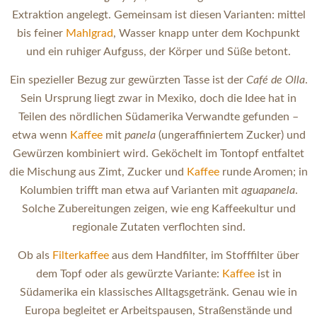
Extraktion angelegt. Gemeinsam ist diesen Varianten: mittel
bis feiner
Mahlgrad
, Wasser knapp unter dem Kochpunkt
und ein ruhiger Aufguss, der Körper und Süße betont.
Ein spezieller Bezug zur gewürzten Tasse ist der
Café de Olla
.
Sein Ursprung liegt zwar in Mexiko, doch die Idee hat in
Teilen des nördlichen Südamerika Verwandte gefunden –
etwa wenn
Kaffee
mit
panela
(ungeraffiniertem Zucker) und
Gewürzen kombiniert wird. Geköchelt im Tontopf entfaltet
die Mischung aus Zimt, Zucker und
Kaffee
runde Aromen; in
Kolumbien trifft man etwa auf Varianten mit
aguapanela
.
Solche Zubereitungen zeigen, wie eng Kaffeekultur und
regionale Zutaten verflochten sind.
Ob als
Filterkaffee
aus dem Handfilter, im Stofffilter über
dem Topf oder als gewürzte Variante:
Kaffee
ist in
Südamerika ein klassisches Alltagsgetränk. Genau wie in
Europa begleitet er Arbeitspausen, Straßenstände und