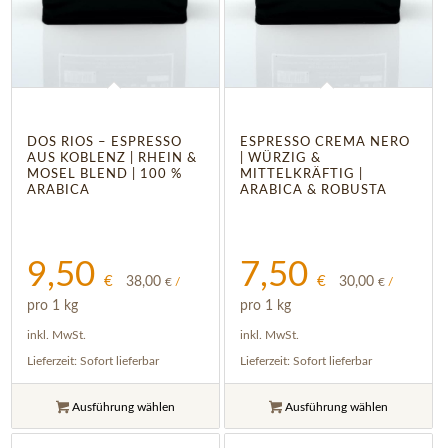
5.00
DOS RIOS – ESPRESSO
ESPRESSO CREMA NERO
AUS KOBLENZ | RHEIN &
| WÜRZIG &
MOSEL BLEND | 100 %
MITTELKRÄFTIG |
ARABICA
ARABICA & ROBUSTA
9,50
7,50
€
€
38,00
30,00
€
/
€
/
pro 1 kg
pro 1 kg
inkl. MwSt.
inkl. MwSt.
Lieferzeit:
Sofort lieferbar
Lieferzeit:
Sofort lieferbar
Ausführung wählen
Ausführung wählen