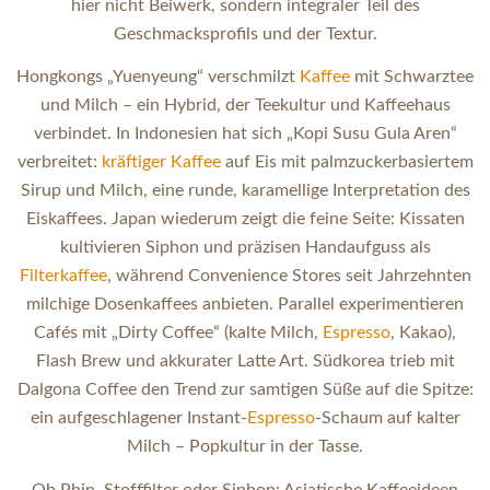
hier nicht Beiwerk, sondern integraler Teil des
Geschmacksprofils und der Textur.
Hongkongs „Yuenyeung“ verschmilzt
Kaffee
mit Schwarztee
und Milch – ein Hybrid, der Teekultur und Kaffeehaus
verbindet. In Indonesien hat sich „Kopi Susu Gula Aren“
verbreitet:
kräftiger
Kaffee
auf Eis mit palmzuckerbasiertem
Sirup und Milch, eine runde, karamellige Interpretation des
Eiskaffees. Japan wiederum zeigt die feine Seite: Kissaten
kultivieren Siphon und präzisen Handaufguss als
Filterkaffee
, während Convenience Stores seit Jahrzehnten
milchige Dosenkaffees anbieten. Parallel experimentieren
Cafés mit „Dirty Coffee“ (kalte Milch,
Espresso
, Kakao),
Flash Brew und akkurater Latte Art. Südkorea trieb mit
Dalgona Coffee den Trend zur samtigen Süße auf die Spitze:
ein aufgeschlagener Instant-
Espresso
-Schaum auf kalter
Milch – Popkultur in der Tasse.
Ob Phin, Stofffilter oder Siphon: Asiatische Kaffeeideen