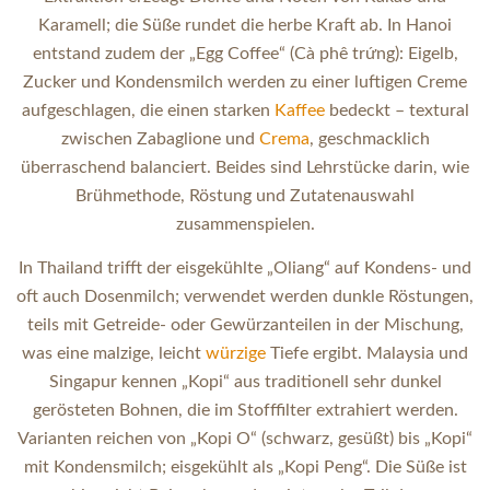
Karamell; die Süße rundet die herbe Kraft ab. In Hanoi
entstand zudem der „Egg Coffee“ (Cà phê trứng): Eigelb,
Zucker und Kondensmilch werden zu einer luftigen Creme
aufgeschlagen, die einen starken
Kaffee
bedeckt – textural
zwischen Zabaglione und
Crema
, geschmacklich
überraschend balanciert. Beides sind Lehrstücke darin, wie
Brühmethode, Röstung und Zutatenauswahl
zusammenspielen.
In Thailand trifft der eisgekühlte „Oliang“ auf Kondens- und
oft auch Dosenmilch; verwendet werden dunkle Röstungen,
teils mit Getreide- oder Gewürzanteilen in der Mischung,
was eine malzige, leicht
würzige
Tiefe ergibt. Malaysia und
Singapur kennen „Kopi“ aus traditionell sehr dunkel
gerösteten Bohnen, die im Stofffilter extrahiert werden.
Varianten reichen von „Kopi O“ (schwarz, gesüßt) bis „Kopi“
mit Kondensmilch; eisgekühlt als „Kopi Peng“. Die Süße ist