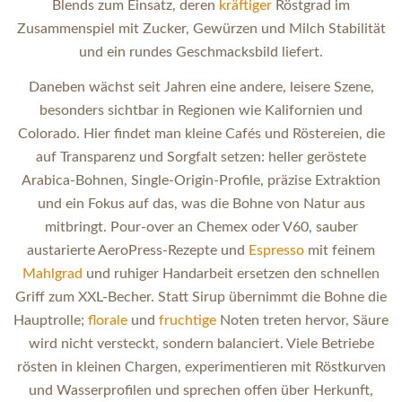
Blends zum Einsatz, deren
kräftiger
Röstgrad im
Zusammenspiel mit Zucker, Gewürzen und Milch Stabilität
und ein rundes Geschmacksbild liefert.
Daneben wächst seit Jahren eine andere, leisere Szene,
besonders sichtbar in Regionen wie Kalifornien und
Colorado. Hier findet man kleine Cafés und Röstereien, die
auf Transparenz und Sorgfalt setzen: heller geröstete
Arabica-Bohnen, Single-Origin-Profile, präzise Extraktion
und ein Fokus auf das, was die Bohne von Natur aus
mitbringt. Pour-over an Chemex oder V60, sauber
austarierte AeroPress-Rezepte und
Espresso
mit feinem
Mahlgrad
und ruhiger Handarbeit ersetzen den schnellen
Griff zum XXL-Becher. Statt Sirup übernimmt die Bohne die
Hauptrolle;
florale
und
fruchtige
Noten treten hervor, Säure
wird nicht versteckt, sondern balanciert. Viele Betriebe
rösten in kleinen Chargen, experimentieren mit Röstkurven
und Wasserprofilen und sprechen offen über Herkunft,