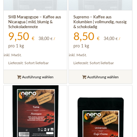
SHB Maragogype – Kaffee aus
Supremo – Kaffee aus
Nicaragua | mild, blumig &
Kolumbien | vollmundig, nussig
Schokoladennote
& schokoladig
9,50
8,50
€
€
38,00
34,00
€
/
€
/
pro 1 kg
pro 1 kg
inkl. MwSt.
inkl. MwSt.
Lieferzeit:
Sofort lieferbar
Lieferzeit:
Sofort lieferbar
Ausführung wählen
Ausführung wählen