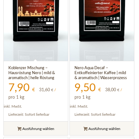
Koblenzer Mischung –
Nero Aqua Decaf –
Hausröstung Nero | mild &
Entkoffeinierter Kaffee | mild
aromatisch | helle Röstung
& aromatisch | Wasserprozess
7,90
9,50
€
€
31,60
38,00
€
/
€
/
pro 1 kg
pro 1 kg
inkl. MwSt.
inkl. MwSt.
Lieferzeit:
Sofort lieferbar
Lieferzeit:
Sofort lieferbar
Ausführung wählen
Ausführung wählen