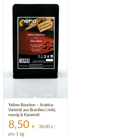
Yellow Bourbon – Arabica-
Varietät aus Brasilien | mild,
nussig & Karamell
8,50
€
34,00
€
/
pro 1 kg