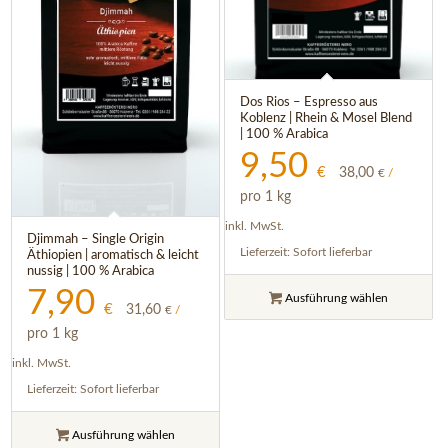
Dos Rios – Espresso aus
Koblenz | Rhein & Mosel Blend
| 100 % Arabica
9,50
€
38,00
€
/
pro 1 kg
inkl. MwSt.
Djimmah – Single Origin
Lieferzeit:
Sofort lieferbar
Äthiopien | aromatisch & leicht
nussig | 100 % Arabica
7,90
Ausführung wählen
€
31,60
€
/
pro 1 kg
inkl. MwSt.
Lieferzeit:
Sofort lieferbar
Ausführung wählen