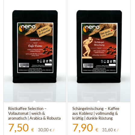
Röstkaffee Selection –
Schängelmischung – Kaffee
Vollautomat | weich &
aus Koblenz | vollmundig &
aromatisch | Arabica & Robusta
kräftig | dunkle Röstung
7,50
7,90
€
€
30,00
31,60
€
/
€
/