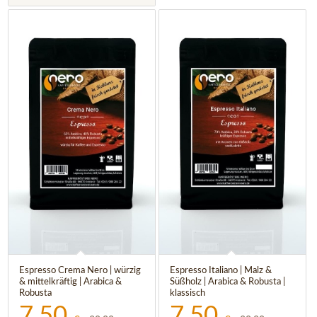
5.00
Espresso Crema Nero | würzig
Espresso Italiano | Malz &
4.50
& mittelkräftig | Arabica &
Süßholz | Arabica & Robusta |
Robusta
klassisch
7,50
7,50