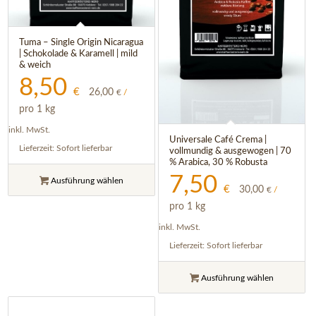
Tuma – Single Origin Nicaragua
| Schokolade & Karamell | mild
& weich
8,50
€
26,00
€
/
pro 1 kg
inkl. MwSt.
Universale Café Crema |
Lieferzeit:
Sofort lieferbar
vollmundig & ausgewogen | 70
% Arabica, 30 % Robusta
7,50
Ausführung wählen
€
30,00
€
/
pro 1 kg
inkl. MwSt.
Lieferzeit:
Sofort lieferbar
Ausführung wählen