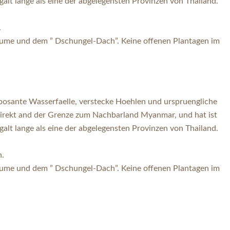
lt lange als eine der abgelegensten Provinzen von Thailand.
.
ume und dem ” Dschungel-Dach”. Keine offenen Plantagen im
mposante Wasserfaelle, verstecke Hoehlen und urspruengliche
irekt and der Grenze zum Nachbarland Myanmar, und hat ist
lt lange als eine der abgelegensten Provinzen von Thailand.
n.
ume und dem ” Dschungel-Dach”. Keine offenen Plantagen im