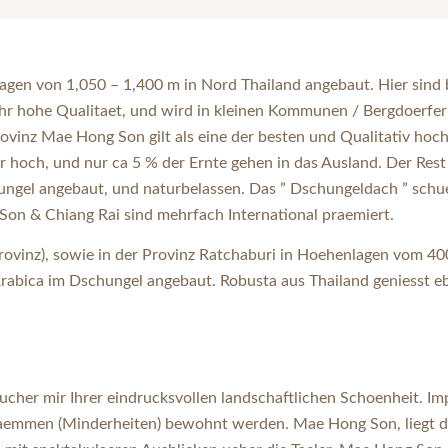
nlagen von 1,050 – 1,400 m in Nord Thailand angebaut. Hier sin
ehr hohe Qualitaet, und wird in kleinen Kommunen / Bergdoerfe
Provinz Mae Hong Son gilt als eine der besten und Qualitativ h
och, und nur ca 5 % der Ernte gehen in das Ausland. Der Rest w
ngel angebaut, und naturbelassen. Das ” Dschungeldach ” schue
n & Chiang Rai sind mehrfach International praemiert.
ovinz), sowie in der Provinz Ratchaburi in Hoehenlagen vom 40
abica im Dschungel angebaut. Robusta aus Thailand geniesst ebe
cher mir Ihrer eindrucksvollen landschaftlichen Schoenheit. I
aemmen (Minderheiten) bewohnt werden. Mae Hong Son, liegt d