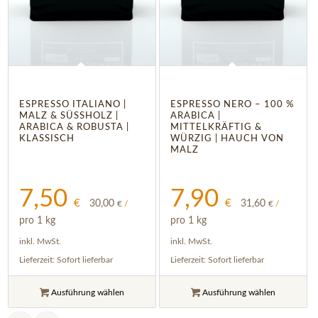
4.50
ESPRESSO ITALIANO |
ESPRESSO NERO – 100 %
MALZ & SÜSSHOLZ | A
ARABICA |
RABICA & ROBUSTA | K
MITTELKRÄFTIG &
LASSISCH
WÜRZIG | HAUCH VON
MALZ
7,50
7,90
€
€
30,00
31,60
€
/
€
/
pro 1 kg
pro 1 kg
inkl. MwSt.
inkl. MwSt.
Lieferzeit:
Sofort lieferbar
Lieferzeit:
Sofort lieferbar
Ausführung wählen
Ausführung wählen