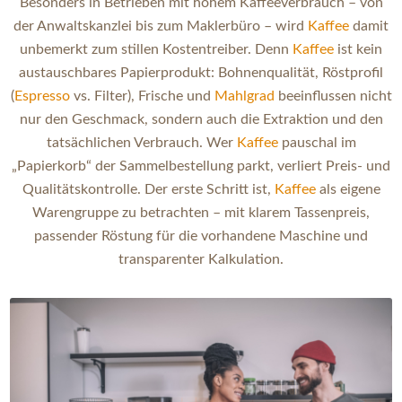
Besonders in Betrieben mit hohem Kaffeeverbrauch – von
der Anwaltskanzlei bis zum Maklerbüro – wird
Kaffee
damit
unbemerkt zum stillen Kostentreiber. Denn
Kaffee
ist kein
austauschbares Papierprodukt: Bohnenqualität, Röstprofil
(
Espresso
vs. Filter), Frische und
Mahlgrad
beeinflussen nicht
nur den Geschmack, sondern auch die Extraktion und den
tatsächlichen Verbrauch. Wer
Kaffee
pauschal im
„Papierkorb“ der Sammelbestellung parkt, verliert Preis- und
Qualitätskontrolle. Der erste Schritt ist,
Kaffee
als eigene
Warengruppe zu betrachten – mit klarem Tassenpreis,
passender Röstung für die vorhandene Maschine und
transparenter Kalkulation.